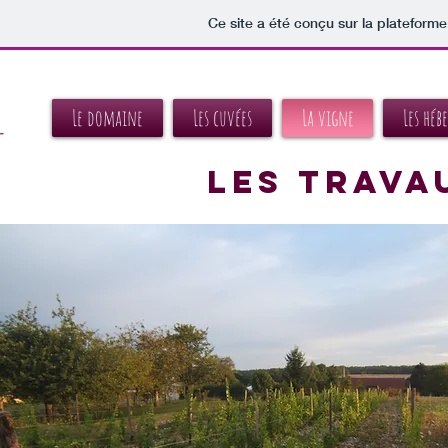
Ce site a été conçu sur la plateforme
Le domaine
Les cuvées
La vigne
Les héb
LeS trava